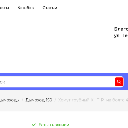
акты
Кэшбэк
Статьи
Благ
ул. Т
Дымоходы
  /  
Дымоход 150
  /  Хомут трубный КНТ-Р  на болте 4
Есть в наличии