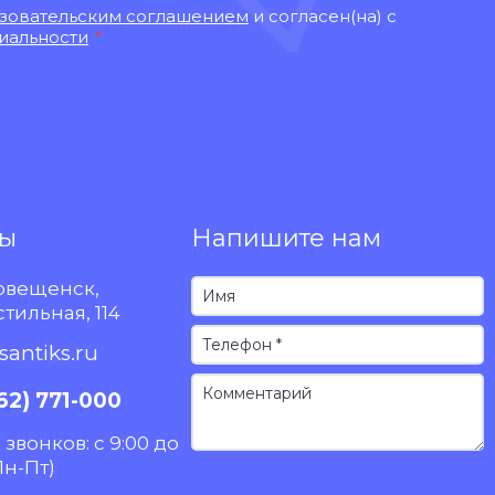
зовательским соглашением
и согласен(на) с
иальности
*
ты
Напишите нам
говещенск,
стильная, 114
antiks.ru
62) 771-000
звонков: с 9:00 до
Пн-Пт)