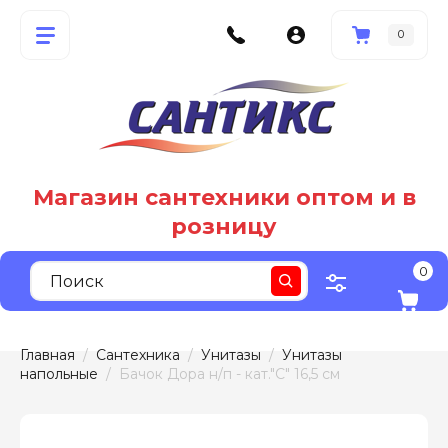
0
Магазин сантехники оптом и в
розницу
0
Главная
  /  
Сантехника
  /  
Унитазы
  /  
Унитазы 
напольные
  /  Бачок Дора н/п - кат."С" 16,5 см