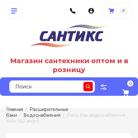
0
Магазин сантехники оптом и в
розницу
0
Главная
  /  
Расширительные 
баки
  /  
Водоснабжения
  /  Расш.бак водоснабжения 
WAV 150 (верт)